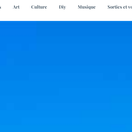
s
Art
Culture
Diy
Musique
Sorties et v