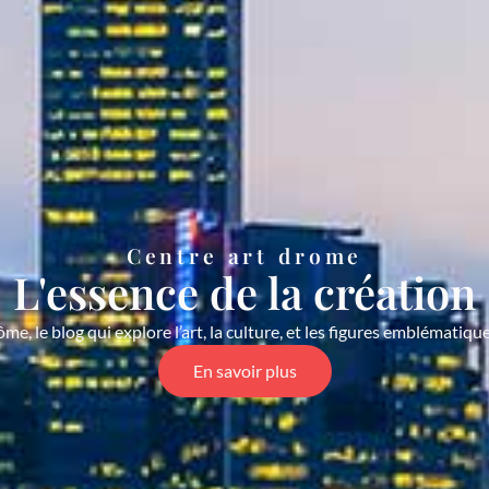
Centre art drome
L'essence de la création
e, le blog qui explore l’art, la culture, et les figures emblémati
En savoir plus